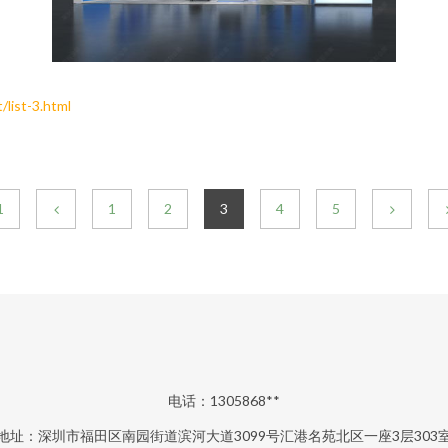
st-3.html
1
1
2
3
4
5
电话：1305868**
地址：深圳市福田区南园街道滨河大道3099号汇港名苑北区一座3层303