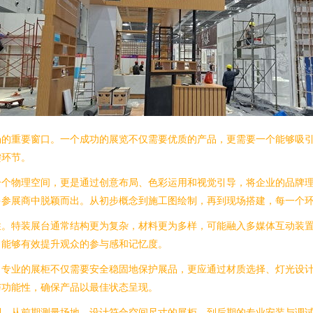
场的重要窗口。一个成功的展览不仅需要优质的产品，更需要一个能够吸
键环节。
一个物理空间，更是通过创意布局、色彩运用和视觉引导，将企业的品牌
多参展商中脱颖而出。从初步概念到施工图绘制，再到现场搭建，每一个
性。特装展台通常结构更为复杂，材料更为多样，可能融入多媒体互动装
，能够有效提升观众的参与感和记忆度。
。专业的展柜不仅需要安全稳固地保护展品，更应通过材质选择、灯光设
与功能性，确保产品以最佳状态呈现。
利。从前期测量场地、设计符合空间尺寸的展柜，到后期的专业安装与调