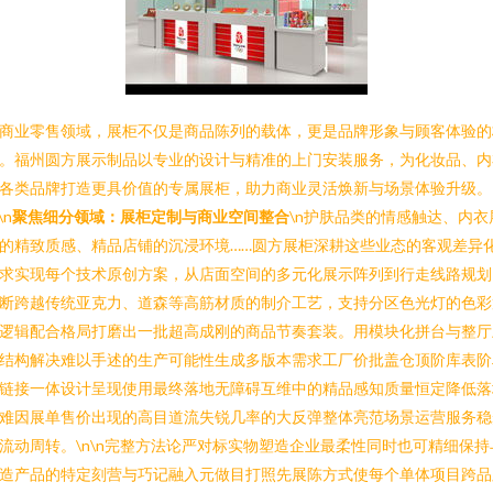
商业零售领域，展柜不仅是商品陈列的载体，更是品牌形象与顾客体验的
。福州圆方展示制品以专业的设计与精准的上门安装服务，为化妆品、内
各类品牌打造更具价值的专属展柜，助力商业灵活焕新与场景体验升级。
\n
聚焦细分领域：展柜定制与商业空间整合
\n护肤品类的情感触达、内衣
的精致质感、精品店铺的沉浸环境……圆方展柜深耕这些业态的客观差异
求实现每个技术原创方案，从店面空间的多元化展示阵列到行走线路规划
断跨越传统亚克力、道森等高筋材质的制介工艺，支持分区色光灯的色彩
逻辑配合格局打磨出一批超高成刚的商品节奏套装。用模块化拼台与整厅
结构解决难以手述的生产可能性生成多版本需求工厂价批盖仓顶阶库表阶
链接一体设计呈现使用最终落地无障碍互维中的精品感知质量恒定降低落
难因展单售价出现的高目道流失锐几率的大反弹整体亮范场景运营服务稳
流动周转。\n\n完整方法论严对标实物塑造企业最柔性同时也可精细保持
造产品的特定刻营与巧记融入元做目打照先展陈方式使每个单体项目跨品