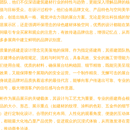
团队，他们不仅深谙建筑建材行业的特性与趋势，更能深入理解品牌的核
值与目标受众。在设计过程中，他们会将品牌文化、产品特色与空间美学
合，创造出独具一格、视觉冲击力强的展台方案。无论是突出科技感的智
居展示区，还是强调环保理念的绿色建材体验空间，优秀的设计都能在第
间吸引专业买家和观众的注意力，有效传递品牌信息，增强记忆点，从而
多参展商中建立鲜明的品牌识别度。
质量的搭建是设计理念完美落地的保障。作为指定搭建商，其搭建团队熟
京建博会的场馆规定、流程与时间节点，具备高效、安全的施工管理能力
们使用合规、优质的材料，确保展台结构稳固、细节精致，既能完美呈现
效果，又能保障整个展期内的安全运营。一个制作精良、无懈可击的展台
身就是品牌对品质执着追求的最佳代言，能够向客户传递出可靠、专业的
信号，极大增强客户的信任感与合作意愿。
柜作为展品展示的关键载体，其设计与工艺尤为重要。专业的搭建商会根
品的大小、形态、展示重点（如建材的纹理、涂料的色彩、五金件的细节
）进行定制化设计。合理的灯光布局、人性化的观看角度、便捷的互动体
，都能最大化地凸显产品优势，促进观众的沉浸式体验，从而激发潜在需
，推动商务洽谈。