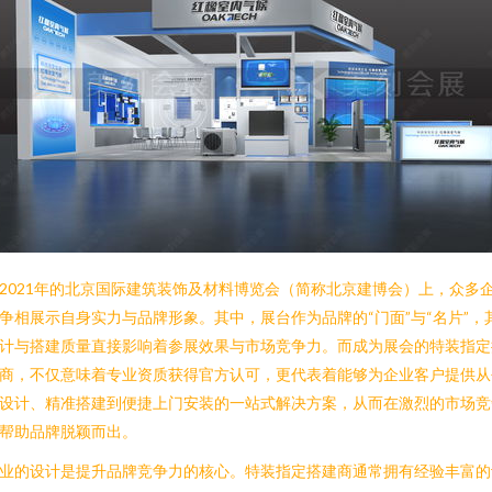
2021年的北京国际建筑装饰及材料博览会（简称北京建博会）上，众多
争相展示自身实力与品牌形象。其中，展台作为品牌的“门面”与“名片”，
计与搭建质量直接影响着参展效果与市场竞争力。而成为展会的特装指定
商，不仅意味着专业资质获得官方认可，更代表着能够为企业客户提供从
设计、精准搭建到便捷上门安装的一站式解决方案，从而在激烈的市场竞
帮助品牌脱颖而出。
业的设计是提升品牌竞争力的核心。特装指定搭建商通常拥有经验丰富的