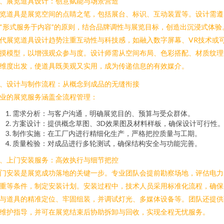
、展览道具设计：创意赋能与场景营造
览道具是展览空间的点睛之笔，包括展台、标识、互动装置等。设计需遵
“形式服务于内容”的原则，结合品牌调性与展览目标，创造出沉浸式体验
代展览道具设计趋势注重互动性与科技感，如融入数字屏幕、VR技术或
摸模型，以增强观众参与度。设计师需从空间布局、色彩搭配、材质纹理
维度出发，使道具既美观又实用，成为传递信息的有效媒介。
、设计与制作流程：从概念到成品的无缝衔接
业的展览服务涵盖全流程管理：
需求分析：与客户沟通，明确展览目的、预算与受众群体。
方案设计：提供概念草图、3D效果图及材料样板，确保设计可行性
制作实施：在工厂内进行精细化生产，严格把控质量与工期。
质量检验：对成品进行多轮测试，确保结构安全与功能完善。
、上门安装服务：高效执行与细节把控
门安装是展览成功落地的关键一步。专业团队会提前勘察场地，评估电力
重等条件，制定安装计划。安装过程中，技术人员采用标准化流程，确保
与道具的精准定位、牢固组装，并调试灯光、多媒体设备等。团队还提供
维护指导，并可在展览结束后协助拆卸与回收，实现全程无忧服务。