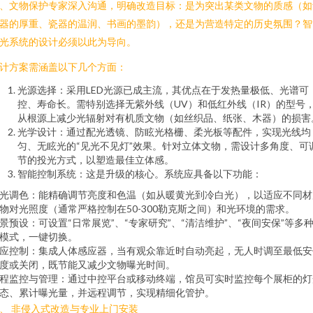
、文物保护专家深入沟通，明确改造目标：是为突出某类文物的质感（如
器的厚重、瓷器的温润、书画的墨韵），还是为营造特定的历史氛围？智
光系统的设计必须以此为导向。
计方案需涵盖以下几个方面：
光源选择：采用LED光源已成主流，其优点在于发热量极低、光谱可
控、寿命长。需特别选择无紫外线（UV）和低红外线（IR）的型号
从根源上减少光辐射对有机质文物（如丝织品、纸张、木器）的损害
光学设计：通过配光透镜、防眩光格栅、柔光板等配件，实现光线均
匀、无眩光的“见光不见灯”效果。针对立体文物，需设计多角度、可
节的投光方式，以塑造最佳立体感。
智能控制系统：这是升级的核心。系统应具备以下功能：
光调色：能精确调节亮度和色温（如从暖黄光到冷白光），以适应不同材
物对光照度（通常严格控制在50-300勒克斯之间）和光环境的需求。
景预设：可设置“日常展览”、“专家研究”、“清洁维护”、“夜间安保”等多
模式，一键切换。
应控制：集成人体感应器，当有观众靠近时自动亮起，无人时调至最低安
度或关闭，既节能又减少文物曝光时间。
程监控与管理：通过中控平台或移动终端，馆员可实时监控每个展柜的灯
态、累计曝光量，并远程调节，实现精细化管护。
、 非侵入式改造与专业上门安装