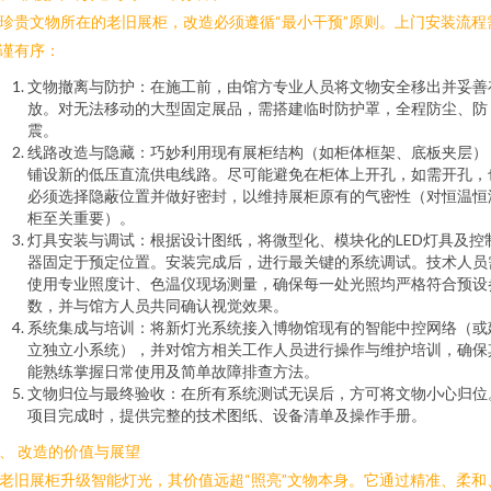
珍贵文物所在的老旧展柜，改造必须遵循“最小干预”原则。上门安装流程
谨有序：
文物撤离与防护：在施工前，由馆方专业人员将文物安全移出并妥善
放。对无法移动的大型固定展品，需搭建临时防护罩，全程防尘、防
震。
线路改造与隐藏：巧妙利用现有展柜结构（如柜体框架、底板夹层）
铺设新的低压直流供电线路。尽可能避免在柜体上开孔，如需开孔，
必须选择隐蔽位置并做好密封，以维持展柜原有的气密性（对恒温恒
柜至关重要）。
灯具安装与调试：根据设计图纸，将微型化、模块化的LED灯具及控
器固定于预定位置。安装完成后，进行最关键的系统调试。技术人员
使用专业照度计、色温仪现场测量，确保每一处光照均严格符合预设
数，并与馆方人员共同确认视觉效果。
系统集成与培训：将新灯光系统接入博物馆现有的智能中控网络（或
立独立小系统），并对馆方相关工作人员进行操作与维护培训，确保
能熟练掌握日常使用及简单故障排查方法。
文物归位与最终验收：在所有系统测试无误后，方可将文物小心归位
项目完成时，提供完整的技术图纸、设备清单及操作手册。
、 改造的价值与展望
老旧展柜升级智能灯光，其价值远超“照亮”文物本身。它通过精准、柔和