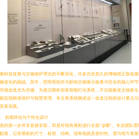
着科技发展与文物保护理念的不断深化，许多历史悠久的博物馆正面临展
施老化的挑战。其中，照明系统作为影响文物展示效果与安全的核心环节
升级改造尤为关键。为老旧展柜加装智能灯光系统，不仅能焕发文物新生
能实现精准保护与智慧管理。本文将系统阐述这一改造过程的设计要点与
安装实践。
、 前期评估与个性化设计
造的第一步并非直接安装，而是对现有展柜进行全面“诊断”。专业团队需
勘查，记录展柜的尺寸、材质、结构、现有电路及密封性。需与馆方策展